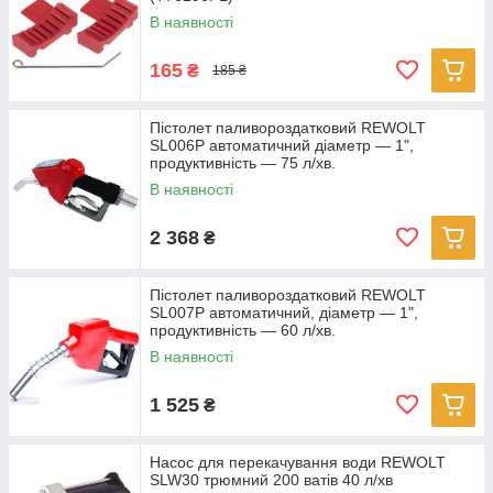
В наявності
165
₴
185 ₴
Пістолет паливороздатковий REWOLT
SL006P автоматичний діаметр — 1",
продуктивність — 75 л/хв.
В наявності
2 368
₴
Пістолет паливороздатковий REWOLT
SL007P автоматичний, діаметр — 1",
продуктивність — 60 л/хв.
В наявності
1 525
₴
Насос для перекачування води REWOLT
SLW30 трюмний 200 ватів 40 л/хв