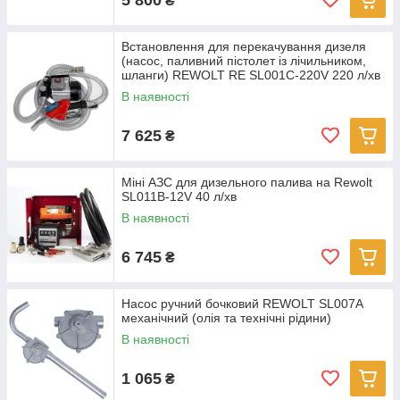
₴
Встановлення для перекачування дизеля
(насос, паливний пістолет із лічильником,
шланги) REWOLT RE SL001C-220V 220 л/хв
В наявності
7 625
₴
Міні АЗС для дизельного палива на Rewolt
SL011B-12V 40 л/хв
В наявності
6 745
₴
Насос ручний бочковий REWOLT SL007A
механічний (олія та технічні рідини)
В наявності
1 065
₴