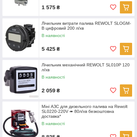
1 575
₴
Лічильник витрати палива REWOLT SLOGM-
B цифровий 200 л/хв
В наявності
5 425
₴
Лічильник механічний REWOLT SL010P 120
л/хв
В наявності
2 059
₴
Міні АЗС для дизельного палива на Rewolt
SL0220-220V ➠ 80л/хв безкоштовна
доставка*
В наявності
8 825