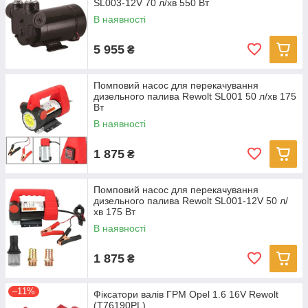
SL003-12V 70 л/хв 550 Вт
В наявності
5 955
₴
Помповий насос для перекачування
дизельного палива Rewolt SL001 50 л/хв 175
Вт
В наявності
1 875
₴
Помповий насос для перекачування
дизельного палива Rewolt SL001-12V 50 л/
хв 175 Вт
В наявності
1 875
₴
–11%
Фіксатори валів ГРМ Opel 1.6 16V Rewolt
(T76190PL)