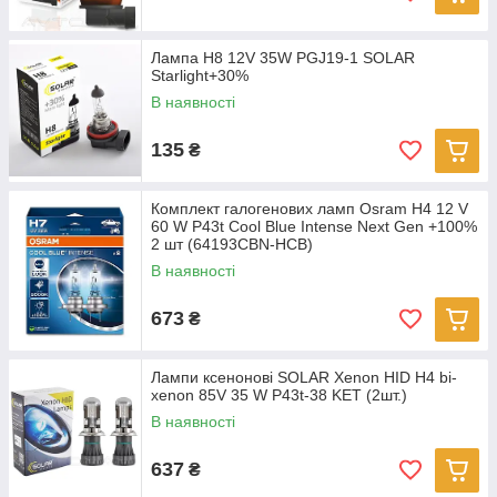
Лампа H8 12V 35W PGJ19-1 SOLAR
Starlight+30%
В наявності
135
₴
Комплект галогенових ламп Osram H4 12 V
60 W P43t Cool Blue Intense Next Gen +100%
2 шт (64193CBN-HCB)
В наявності
673
₴
Лампи ксенонові SOLAR Xenon HID H4 bi-
xenon 85V 35 W P43t-38 KET (2шт.)
В наявності
637
₴