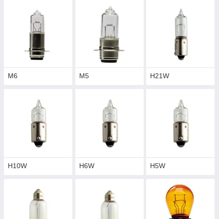
M6
M5
H21W
H10W
H6W
H5W