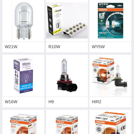
W21W
R10W
WY5W
W16W
H9
HIR2