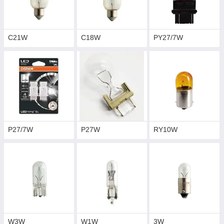
C21W
C18W
PY27/7W
P27/7W
P27W
RY10W
W3W
W1W
3W