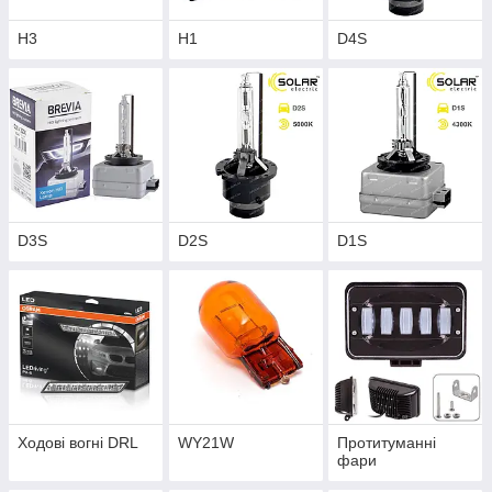
H3
H1
D4S
D3S
D2S
D1S
Ходові вогні DRL
WY21W
Протитуманні
фари