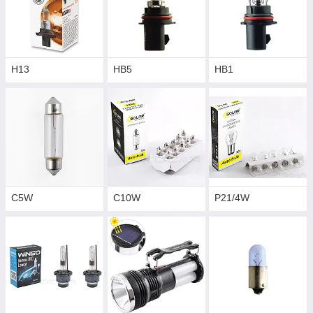
H13
HB5
HB1
C5W
C10W
P21/4W