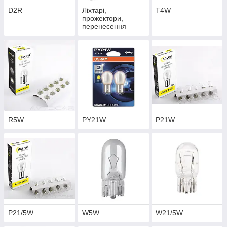
D2R
Ліхтарі,
T4W
прожектори,
перенесення
R5W
PY21W
P21W
P21/5W
W5W
W21/5W