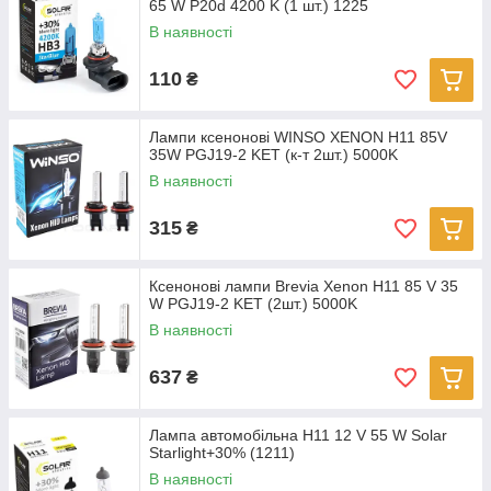
65 W P20d 4200 K (1 шт.) 1225
В наявності
110
₴
Лампи ксенонові WINSO XENON H11 85V
35W PGJ19-2 KET (к-т 2шт.) 5000K
В наявності
315
₴
Ксенонові лампи Brevia Xenon H11 85 V 35
W PGJ19-2 KET (2шт.) 5000K
В наявності
637
₴
Лампа автомобільна H11 12 V 55 W Solar
Starlight+30% (1211)
В наявності