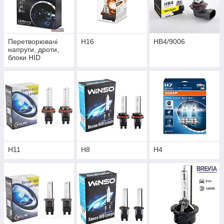
Перетворювачі
H16
HB4/9006
напруги, дроти,
блоки HID
H11
H8
H4