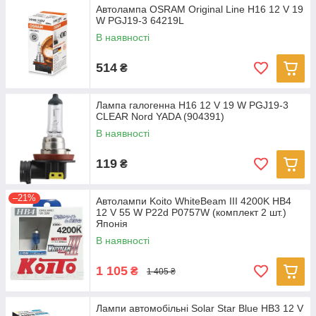
Автолампа OSRAM Original Line H16 12 V 19
W PGJ19-3 64219L
В наявності
514
₴
Лампа галогенна H16 12 V 19 W PGJ19-3
CLEAR Nord YADA (904391)
В наявності
119
₴
–21%
Автолампи Koito WhiteBeam III 4200K HB4
12 V 55 W P22d P0757W (комплект 2 шт.)
Японія
В наявності
1 105
₴
1 405 ₴
Лампи автомобільні Solar Star Blue HB3 12 V