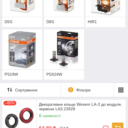
D5S
D8S
HIR1
PS19W
PSX24W
Сортування
0
Фільтри
–80%
Декоративне кільце Wesem LA-3 до модуля,
червоне LA3.23928
В наявності