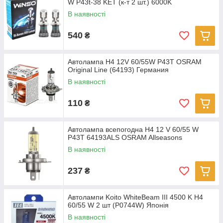
W P43t-38 KET (к-т 2 шт.) 6000K
В наявності
540
₴
Автолампа H4 12V 60/55W P43T OSRAM
Original Line (64193) Германия
В наявності
110
₴
Автолампа всепогодна H4 12 V 60/55 W
P43T 64193ALS OSRAM Allseasons
В наявності
237
₴
Автолампи Koito WhiteBeam III 4500 K H4
60/55 W 2 шт (P0744W) Японія
В наявності