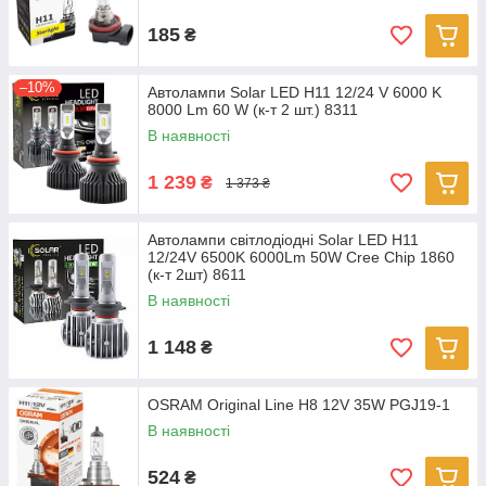
185
₴
–10%
Автолампи Solar LED H11 12/24 V 6000 K
8000 Lm 60 W (к-т 2 шт.) 8311
В наявності
1 239
₴
1 373 ₴
Автолампи світлодіодні Solar LED H11
12/24V 6500K 6000Lm 50W Cree Chip 1860
(к-т 2шт) 8611
В наявності
1 148
₴
OSRAM Original Line H8 12V 35W PGJ19-1
В наявності
524
₴