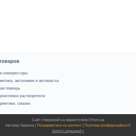
 товаров
и компрессоры
метика, автохимия и автомасла
ная помощь
шпатлевки растворители
ерметики, смазки
Сайт створений на маркетплейсі
Prom.ua
Автокар Украина |
Поскаржитися на контент
|
Політика конфіденційності
Select Language
▼