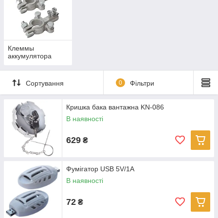
Клеммы
аккумулятора
Сортування
0
Фільтри
Кришка бака вантажна KN-086
В наявності
629
₴
Фумігатор USB 5V/1A
В наявності
72
₴