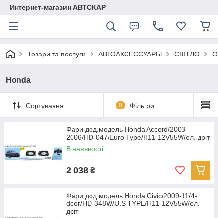
Интернет-магазин АВТОКАР
Товари та послуги
АВТОАКСЕССУАРЫ
СВІТЛО
О
Honda
Сортування
0
Фільтри
Фари дод.модель Honda Accord/2003-
2006/HD-047/Euro Type/H11-12V55W/ел. дріт
В наявності
2 038
₴
Фари дод.модель Honda Civic/2009-11/4-
door/HD-348W/U.S TYPE/H11-12V55W/ел.
дріт