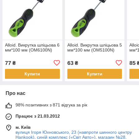
Alloid. Викрутка шліцьова 6
Alloid. Викрутка шліцьова 5
Allo
мм*100 мм (OM6100N)
мм*100 мм (OM5100N)
мм*
77
63
85
₴
₴
Купити
Купити
Про нас
98% позитивних з 871 відгука за рік
Працює з 21.03.2012
м. Київ
вулиця Ігоря Юхновського, 23 (навпроти шинного центру
Hankook), синій комплекс («Світ Авто»), магазин №28,