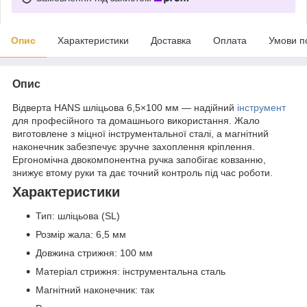
Опис
Характеристики
Доставка
Оплата
Умови п
Опис
Відверта HANS шліцьова 6,5×100 мм — надійний
інструмент
для професійного та домашнього використання. Жало
виготовлене з міцної інструментальної сталі, а магнітний
наконечник забезпечує зручне захоплення кріплення.
Ергономічна двокомпонентна ручка запобігає ковзанню,
знижує втому руки та дає точний контроль під час роботи.
Характеристики
Тип: шліцьова (SL)
Розмір жала: 6,5 мм
Довжина стрижня: 100 мм
Матеріал стрижня: інструментальна сталь
Магнітний наконечник: так