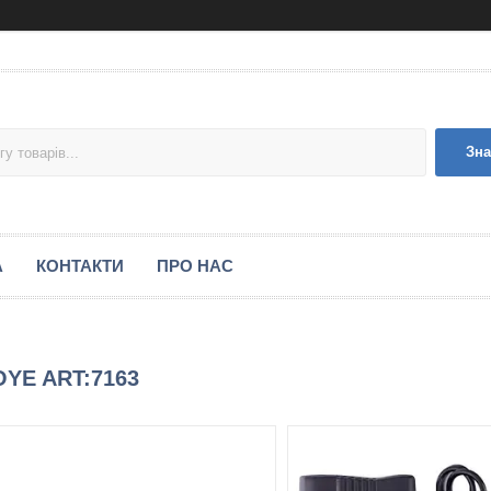
Зна
А
КОНТАКТИ
ПРО НАС
OYE ART:7163