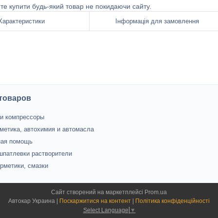
ете купити будь-який товар не покидаючи сайту.
Характеристики
Інформація для замовлення
 товаров
и компрессоры
метика, автохимия и автомасла
ная помощь
шпатлевки растворители
ерметики, смазки
Сайт створений на маркетплейсі
Prom.ua
Автокар Украина |
Поскаржитися на контент
|
Політика конфіденційності
Select Language
▼