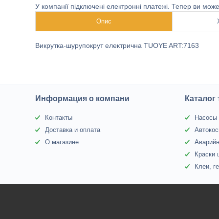
У компанії підключені електронні платежі. Тепер ви мож
Опис
Викрутка-шурупокрут електрична TUOYE ART:7163
Информация о компани
Каталог
Контакты
Насосы 
Доставка и оплата
Автокос
О магазине
Аварий
Краски 
Клеи, г