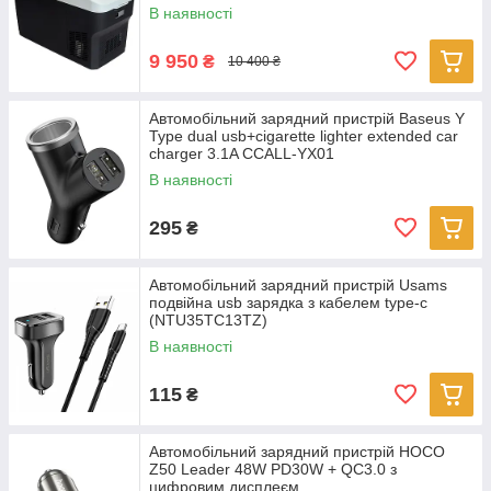
В наявності
9 950
₴
10 400 ₴
Автомобільний зарядний пристрій Baseus Y
Type dual usb+cigarette lighter extended car
charger 3.1A CCALL-YX01
В наявності
295
₴
Автомобільний зарядний пристрій Usams
подвійна usb зарядка з кабелем type-c
(NTU35TC13TZ)
В наявності
115
₴
Автомобільний зарядний пристрій HOCO
Z50 Leader 48W PD30W + QC3.0 з
цифровим дисплеєм