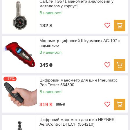
CarLife TG571 манометр аналоговий у
металевому корпусі
В наявності
132
₴
Манометр цифровий Штурмовик AC-107 з
підсвіткою
В наявності
345
₴
–17%
Цифровий манометр для шин Pneumatic
Pen Tester 564300
В наявності
319
₴
385 ₴
Цифровий манометр для шин HEYNER
AeroControl DTECH (564210)