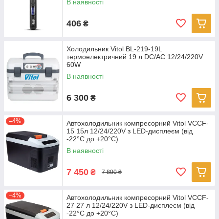
В наявності
406
₴
Холодильник Vitol BL-219-19L
термоелектричний 19 л DC/AC 12/24/220V
60W
В наявності
6 300
₴
–4%
Автохолодильник компресорний Vitol VCCF-
15 15л 12/24/220V з LED-дисплеєм (від
-22°C до +20°C)
В наявності
7 450
₴
7 800 ₴
–4%
Автохолодильник компресорний Vitol VCCF-
27 27 л 12/24/220V з LED-дисплеєм (від
-22°C до +20°C)