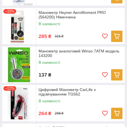
–10%
Манометр Heyner AeroMoment PRO
(564200) Німеччина
В наявності
285
₴
315 ₴
Манометр аналоговий Winso 7АТМ модель
143200
В наявності
137
₴
–11%
Цифровий Манометр CarLife з
підсвічуванням TG562
В наявності
264
₴
298 ₴