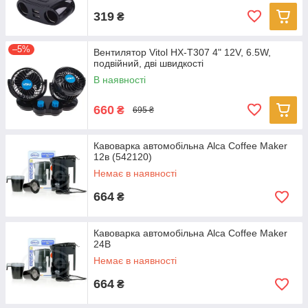
319
₴
–5%
Вентилятор Vitol HX-T307 4" 12V, 6.5W,
подвійний, дві швидкості
В наявності
660
₴
695 ₴
Кавоварка автомобільна Alca Coffee Maker
12в (542120)
Немає в наявності
664
₴
Кавоварка автомобільна Alca Coffee Maker
24В
Немає в наявності
664
₴