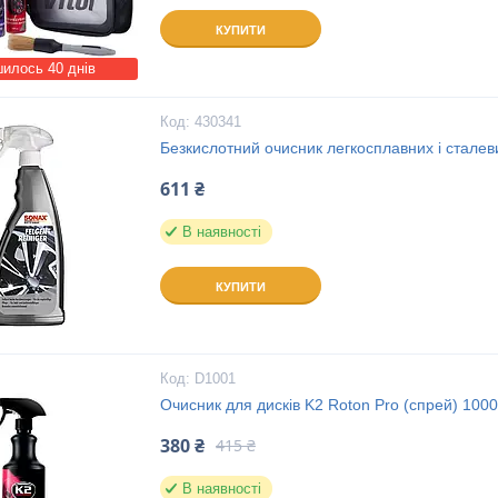
КУПИТИ
илось 40 днів
430341
Безкислотний очисник легкосплавних і сталеви
611 ₴
В наявності
КУПИТИ
D1001
Очисник для дисків K2 Roton Pro (спрей) 100
380 ₴
415 ₴
В наявності