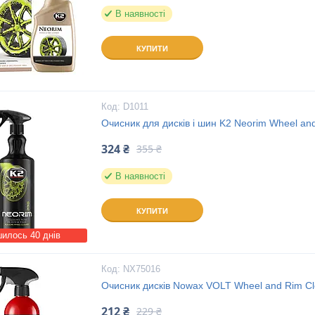
В наявності
КУПИТИ
D1011
Очисник для дисків і шин K2 Neorim Wheel and
324 ₴
355 ₴
В наявності
КУПИТИ
илось 40 днів
NX75016
Очисник дисків Nowax VOLT Wheel and Rim C
212 ₴
229 ₴