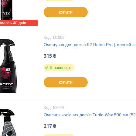
КУПИТИ
илось 40 днів
D1002
Очищувач для дисків K2 Roton Pro (гелевий 
315 ₴
В наявності
КУПИТИ
52999
Очисник колісних дисків Turtle Wax 500 мл (5
217 ₴