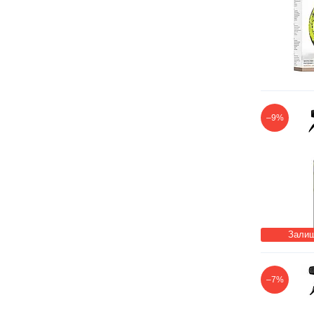
–9%
Залиш
–7%