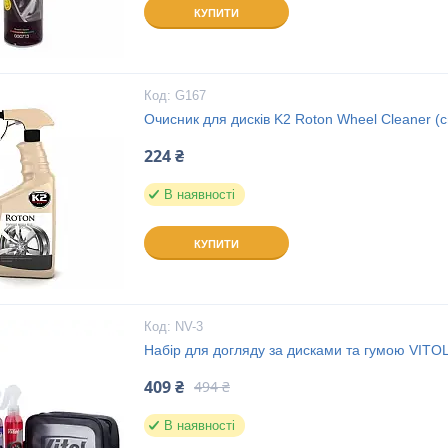
КУПИТИ
G167
Очисник для дисків K2 Roton Wheel Cleaner (
224 ₴
В наявності
КУПИТИ
NV-3
Набір для догляду за дисками та гумою VITO
409 ₴
494 ₴
В наявності