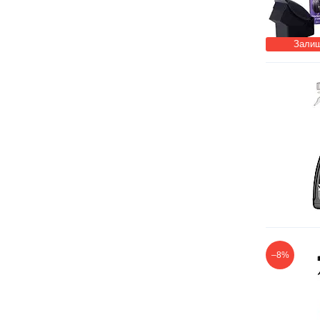
Залиш
–8%