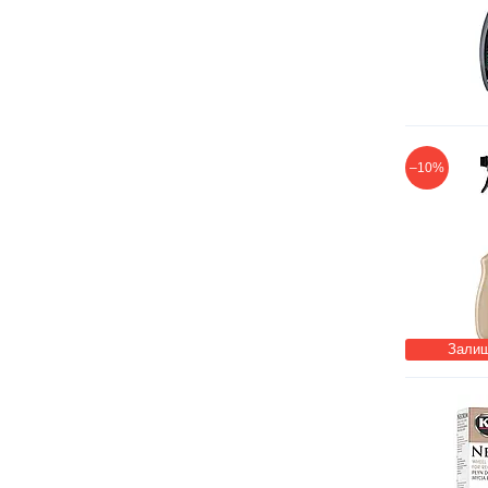
–10%
Залиш