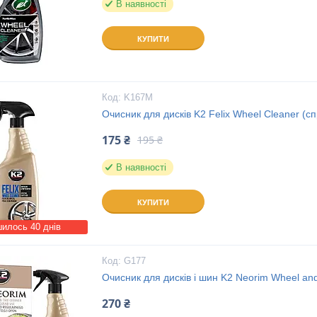
В наявності
КУПИТИ
K167M
Очисник для дисків K2 Felix Wheel Cleaner (
175 ₴
195 ₴
В наявності
КУПИТИ
илось 40 днів
G177
Очисник для дисків і шин K2 Neorim Wheel and
270 ₴