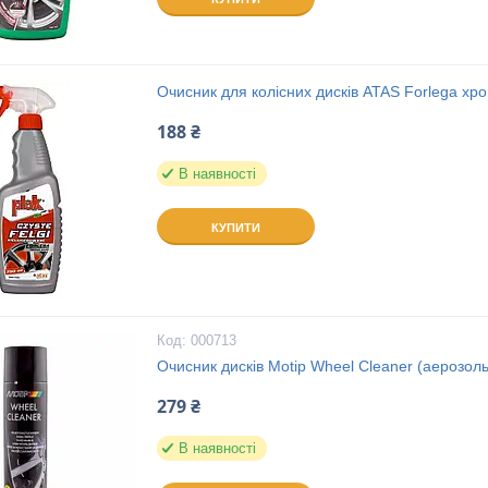
Очисник для колісних дисків ATAS Forlega хро
188 ₴
В наявності
КУПИТИ
000713
Очисник дисків Motip Wheel Cleaner (аерозоль
279 ₴
В наявності