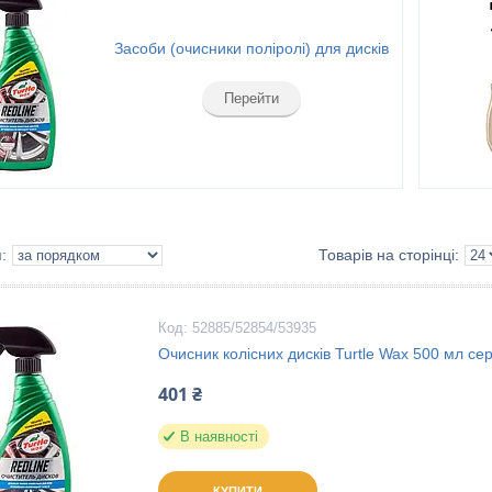
Засоби (очисники поліролі) для дисків
Перейти
52885/52854/53935
Очисник колісних дисків Turtle Wax 500 мл се
401 ₴
В наявності
КУПИТИ