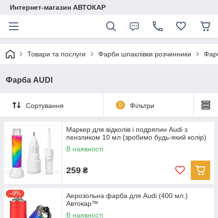
Интернет-магазин АВТОКАР
Товари та послуги
Фарби шпаклівки розчинники
Фар
Фарба AUDI
Сортування
0
Фільтри
Маркер для відколів і подряпин Audi з
пензликом 10 мл (зробимо будь-який колір)
В наявності
259
₴
–9%
Аерозольна фарба для Audi (400 мл.)
Автокар™
В наявності